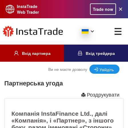
InstaTrade
Trade now
Web Trader
Вхід партнера
Вхід трейдера
Ви не маєте дозволу
Увійдіть
Партнерська угода
Роздрукувати