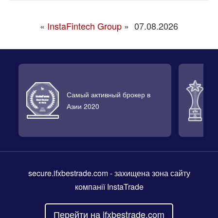
«
InstaFintech Group
»
07.08.2026
Самый активный брокер в
Л
Азии 2020
2
secure.ifxbestrade.com
- захищена зона сайту
компанії InstaTrade
Перейти на ifxbestrade.com