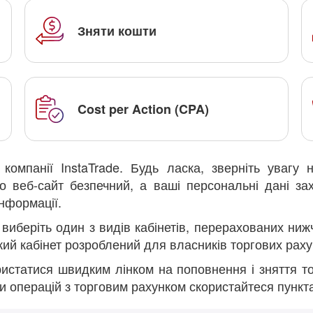
Зняти кошти
Cost per Action (CPA)
компанії InstaTrade. Будь ласка, зверніть увагу
 веб-сайт безпечний, а ваші персональні дані за
нформації.
виберіть один з видів кабінетів, перерахованих ни
кий кабінет розроблений для власників торгових рахунк
ристатися швидким лінком на поповнення і зняття то
и операцій з торговим рахунком скористайтеся пунк