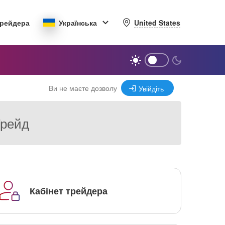
United States
трейдера
Українська
Ви не маєте дозволу
Увійдіть
Трейд
Кабінет трейдера