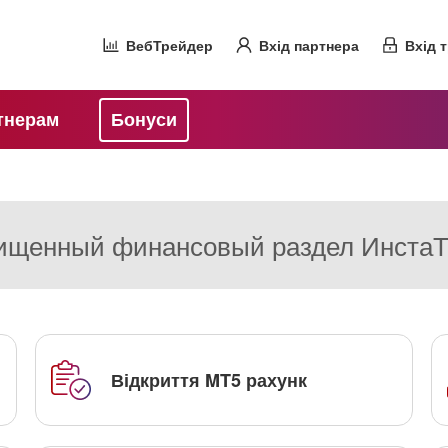
ВебТрейдер
Вхід партнера
Вхід 
тнерам
Бонуси
щенный финансовый раздел Инста
Відкриття MT5 рахунк