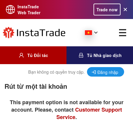
InstaTrade
Trade now
Web Trader
Tủ Đối tác
Tủ Nhà giao dịch
Bạn không có quyền truy cập.
Đăng nhập
Rút từ một tài khoản
This payment option is not available for your
account. Please, contact
Customer Support
Service
.