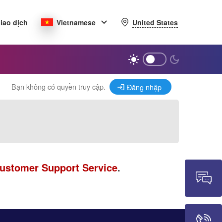
United States
iao dịch
Vietnamese
Bạn không có quyền truy cập.
Đăng nhập
ustomer Support Service
.