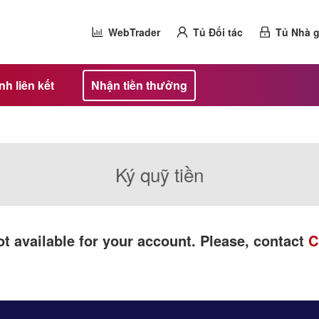
WebTrader
Tủ Đối tác
Tủ Nhà g
h liên kết
Nhận tiền thưởng
Ký quỹ tiền
t available for your account. Please, contact
C